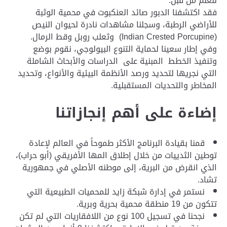
للعلم من قبل.
فقد اكتشفنا الدبور صائد العنكبوت في محمية الوثبة
للأراضي الرطبة، وسجلنا مشاهدات نادرة لحيوان النيص
(Indian Crested Porcupine) وثعلب روبل وقط الرمال.
وفي إطار سعينا لحماية التنوع البيولوجي، نقوم بوضع
وتنفيذ الخطط المبنية على الدراسات والأبحاث الشاملة
التي نجريها لتحديد ورصد الأنظمة البيئية والأنواع، وتحديد
المخاطر والتحديات المستقبلية.
إضاءة على أهم إنجازاتنا
قمنا بقيادة البرنامج الأكثر طموحاً في العالم لإعادة
توطين الثدييات من خلال إطلاق المها الأفريقي (أبو حراب)،
الذي انقرض من البرية، إلى موطنه الأصلي في جمهورية
تشاد.
نستمر في إدارة شبكة زايد للمحميات الطبيعية التي
تتكون من 19 منطقة محمية بحرية وبرية.
نجحنا في تسجيل 100 نوع من اللافقاريات التي لم تكن