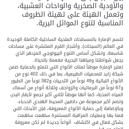
والأودية الصخرية والواحات العشبية،
وتعمل الهيئة على تهيئة الظروف
المناسبة لتنوع الموائل البرية.
تتسم الإمارة بالمسطحات الملحية الساحلية الكاملة الوحيدة
في العالم (السبخات)، وأشجار القرم المنتشرة على مساحات
شاسعة، وتشكل أساس التنوع البيولوجي المزدهر الذي
يجعل شواطئنا ومياهنا البحرية مفعمة بالحياة.
تعتبر الإمارة موطناً لمئات الأنواع التي تتمتع بالحماية ضمن
شبكة زايد للمحميات الطبيعية، بما في ذلك 402 نوع من
الأنواع النباتية و49 نوعاً من الثدييات و382 نوعاً من الطيور
و67 نوعاً من البرمائيات والزواحف وثلاثة أنواع من أسماك
المياه العذبة، كما أنها موطناً لثاني أكبر تجمع لأبقار البحر،
وتضم أكبر مجموعة من دلافين المحيط الهندي الحدباء.
وبالإضافة إلى حماية الأنواع المعروفة، فإن الأبحاث التي
قمنا بها وعمليات المراقبة المستمرة ساهمت ساهمت
بشكل فعال في اكتشاف أنواعاً جديدة لم تكن معروفة