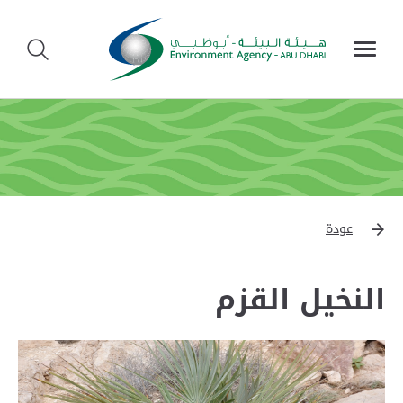
عودة
النخيل القزم