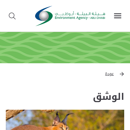
عودة
الوشق