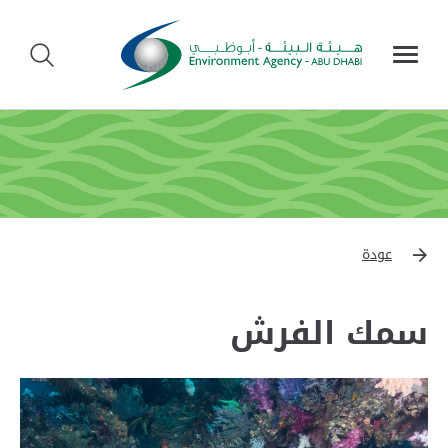
عودة
سمك الفرش